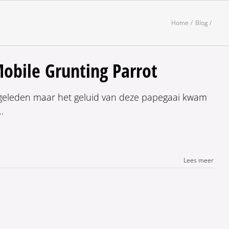
Home
Blog
obile Grunting Parrot
e geleden maar het geluid van deze papegaai kwam
.
Lees meer