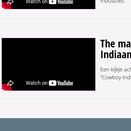
Industries”.
The ma
Indiaa
Een kijkje a
"Cowboy Indi