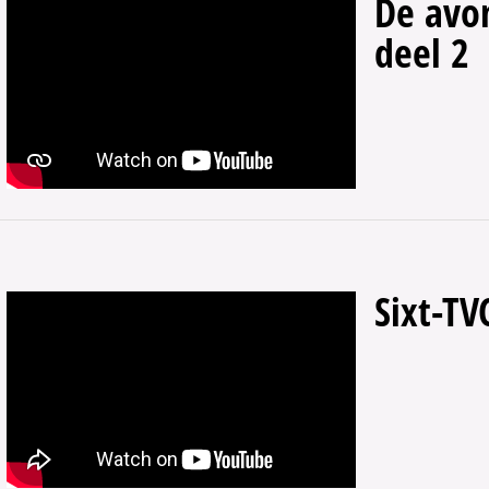
De avon
deel 2
Sixt-TV