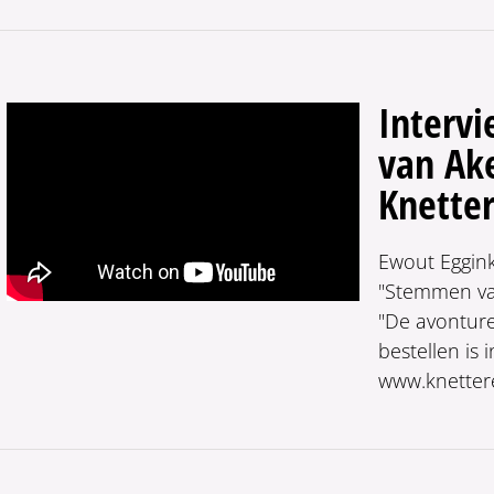
Intervi
van Ak
Knetter
Ewout Eggink
"Stemmen va
"De avonture
bestellen is 
www.knettere