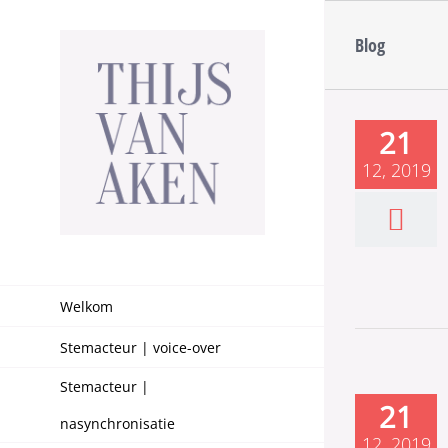
Ga
naar
Blog
inhoud
21
12, 2019
Welkom
Stemacteur | voice-over
Stemacteur |
21
nasynchronisatie
12, 2019