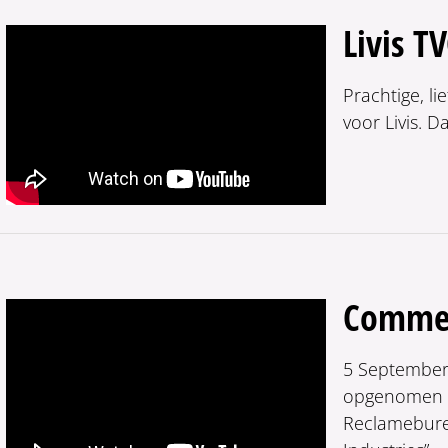
Livis T
Prachtige, l
voor Livis.
Commerc
5 September
opgenomen en
Reclamebure